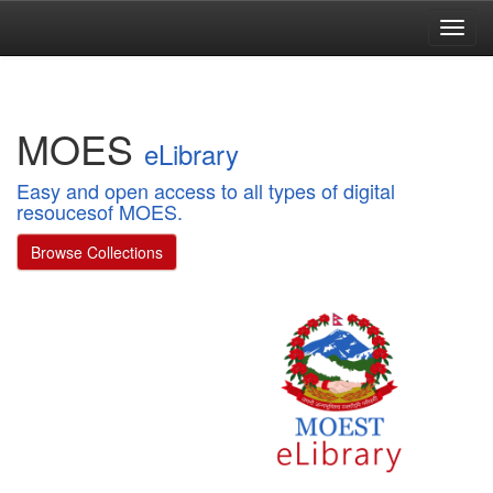
Skip
navigation
MOES
eLibrary
Easy and open access to all types of digital
resoucesof MOES.
Browse Collections